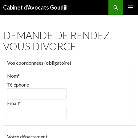
Recherche
Cabinet d'Avocats Goudjil
ALLER
MENU
AU
PRINCI
CONTENU
DEMANDE DE RENDEZ-
VOUS DIVORCE
Vos coordonnées (obligatoire)
Nom*
Téléphone
Email*
Votre département :